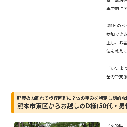
集中的に
週1回のペ
参加でき
正し、お
法も教え
「いつま
全力で支
軽度の肉離れで歩行困難に？体の歪みを特定し劇的な
熊本市東区からお越しのD様(50代・男
ご来院時