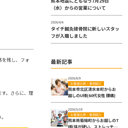
熊本地震にともなう7月29日
（水）からの営業について
2026/4/6
タイチ鍼灸接骨院に新しいスタッ
フが入職しました
感を残し、フォ
最新記事
2026/6/9
お客様の声・事例紹介
熊本市北区清水本町からお
ます。さらに、理
越しのU様(60代女性 腰痛)
2026/5/19
お客様の声・事例紹介
う。
熊本県菊陽町からお越しのT
様(体が硬い、ストレッチ効