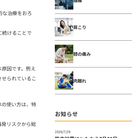
腰痛
的な治療をおろ
肩こり
に続けることで
膝の痛み
本原因です。例え
させられているこ
肉離れ
体の使い方は、特
お知らせ
再発リスクから総
2026/7/28