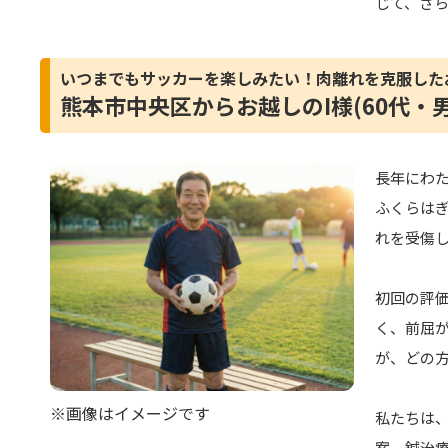
じて、さ
いつまでもサッカーを楽しみたい！肉離れを克服した
熊本市中央区からお越しのI様(60代・男
長年にわた
ふくらは
れを受傷
初回の評
く、前屈
が、どの
※画像はイメージです
私たちは
案。鍼治