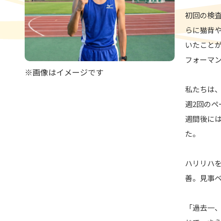
初回の検
らに猫背
いたこと
フォーマ
※画像はイメージです
私たちは
週2回のペ
週間後に
た。
ハリリハ
善。見事
「過去一