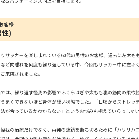
らなるパフォーマンス向上を目指します。
お客様
性)
りサッカーを楽しまれている60代の男性のお客様。過去に左太も
ぎなど肉離れを何度も繰り返している中、今回もサッカー中に左ふ
しご来院されました。
価では、繰り返す怪我の影響でふくらはぎや太もも裏の筋肉の柔軟
がうまくできないほど身体が硬い状態でした。「日頃からストレッ
方法が合っているかわからない」というお悩みも抱えていらっしゃ
、怪我の治療だけでなく、再発の連鎖を断ち切るために「ハリリハ
療では、今回の肉離れ部位だけでなく、伸びにくくなっている以前