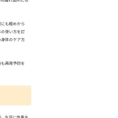
習にも軽めから
体の使い方を訂
の身体のケア方
後も再発予防を
様。左足に体重を