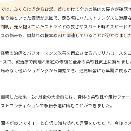
査では、ふくらはぎから背部、首にかけて全身の筋肉の硬さが確認
や反り腰といった姿勢が原因で、走る際にハムストリングスに過度
が判明。元々抱えていたストライドの狭さやスパート時のスピード
ンスの悩みも、肉離れの根本原因と関連していることが分かりまし
、怪我の治療とパフォーマンス改善を両立させるハリリハコースを
ースで、鍼治療で肉離れ部位の修復と全身の柔軟性向上に努めまし
は痛みなく軽いジョギングから開始でき、通常練習にも早期に戻る
を継続した結果、2ヶ月後の大会前には、身体の柔軟性や走行フォー
ベストコンディションで駅伝予選に臨むことができました。
、調子が良いです！」と自信に満ち溢れた言葉をいただき、今後は