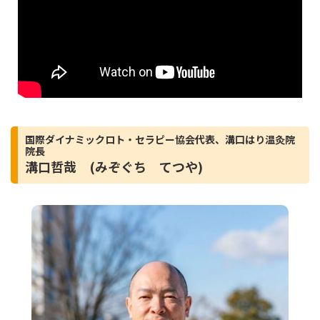
国際ダイナミックロト・セラピー協会代表、溝口はり温灸院
院長
溝口哲哉 (みぞぐち てつや)