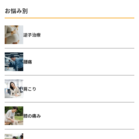
お悩み別
逆子治療
腰痛
肩こり
膝の痛み