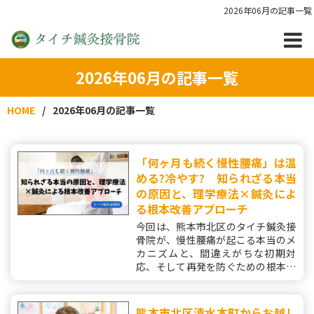
2026年06月の記事一覧
2026年06月の記事一覧
HOME
2026年06月の記事一覧
「何ヶ月も続く慢性腰痛」は温
める?冷やす? 知られざる本当
の原因と、理学療法×鍼灸によ
る根本改善アプローチ
今回は、熊本市北区のタイチ鍼灸接
骨院が、慢性腰痛が起こる本当のメ
カニズムと、間違えがちな初期対
応、そして再発を防ぐための根本解
消アプローチ（ハリリハ）について
詳しく解説します。
熊本市北区清水本町からお越し