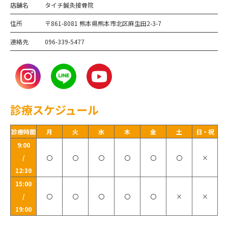
店舗名
タイチ鍼灸接骨院
住所
〒861-8081 熊本県熊本市北区麻生田2-3-7
連絡先
096-339-5477
診療スケジュール
診療時間
月
火
水
木
金
土
日・祝
9:00
/
〇
〇
〇
〇
〇
〇
×
12:30
15:00
/
〇
〇
〇
〇
〇
×
×
19:00